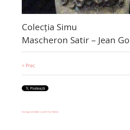
Colecţia Simu
Mascheron Satir – Jean Gou
< Prec
FaLang translation system by Faboba