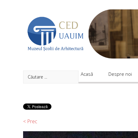
Acasă
Despre noi
Proiecte
Acasă
Despre noi
Evenimente
Publicaţii
Expoziții
Colecții
< Prec
Contact