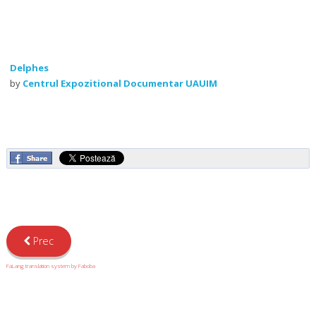
Delphes
by
Centrul Expozitional Documentar UAUIM
Prec
FaLang translation system by Faboba