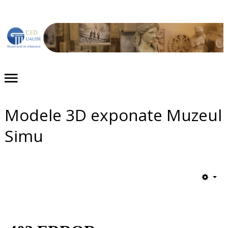
Acasă
Despre noi
Proiecte
Modele 3D exponate Muzeul
Evenimente
Simu
Publicaţii
Expoziții
Colecții
Contact