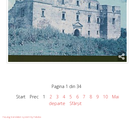
Pagina 1 din 34
Start
Prec
1
2
3
4
5
6
7
8
9
10
Mai
departe
Sfârșit
FaLang translation system by Faboba