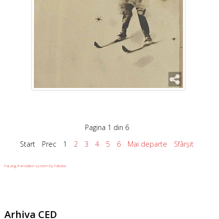
Pagina 1 din 6
Start
Prec
1
2
3
4
5
6
Mai departe
Sfârșit
FaLang translation system by Faboba
Arhiva
CED