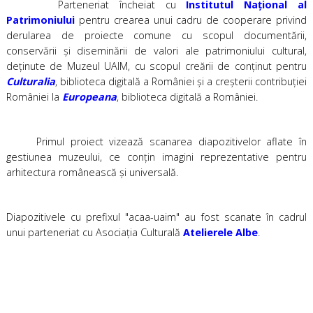
Parteneriat încheiat cu
Institutul Național al
Patrimoniului
pentru crearea unui cadru de cooperare privind
derularea de proiecte comune cu scopul documentării,
conservării şi diseminării de valori ale patrimoniului cultural,
deţinute de Muzeul UAIM, cu scopul creării de conţinut pentru
Culturalia
, biblioteca digitală a României şi a creşterii contribuţiei
României la
Europeana
, biblioteca digitală a României.
Primul proiect vizează scanarea diapozitivelor aflate în
gestiunea muzeului, ce conţin imagini reprezentative pentru
arhitectura românească şi universală.
Diapozitivele cu prefixul "acaa-uaim" au fost scanate în cadrul
unui parteneriat cu Asociația Culturală
Atelierele Albe
.