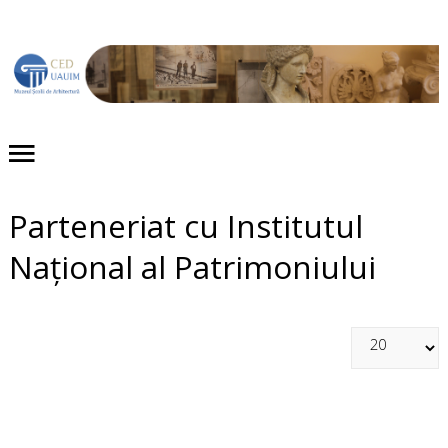
Acasă
Despre noi
Proiecte
Parteneriat cu Institutul
Evenimente
Național al Patrimoniului
Publicaţii
Expoziții
Colecții
Contact