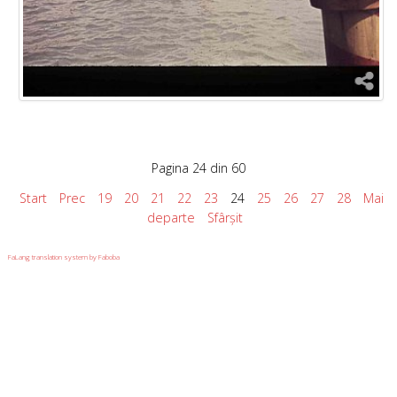
Pagina 24 din 60
Start
Prec
19
20
21
22
23
24
25
26
27
28
Mai
departe
Sfârșit
FaLang translation system by Faboba