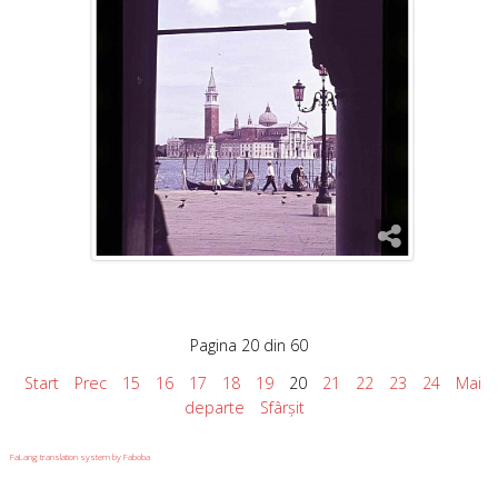
Pagina 20 din 60
Start
Prec
15
16
17
18
19
20
21
22
23
24
Mai
departe
Sfârșit
FaLang translation system by Faboba