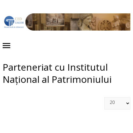
Acasă
Despre noi
Proiecte
Parteneriat cu Institutul
Evenimente
Național al Patrimoniului
Publicaţii
Expoziții
Colecții
Contact