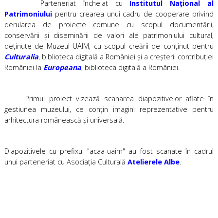
Parteneriat încheiat cu
Institutul Național al
Patrimoniului
pentru crearea unui cadru de cooperare privind
derularea de proiecte comune cu scopul documentării,
conservării şi diseminării de valori ale patrimoniului cultural,
deţinute de Muzeul UAIM, cu scopul creării de conţinut pentru
Culturalia
, biblioteca digitală a României şi a creşterii contribuţiei
României la
Europeana
, biblioteca digitală a României.
Primul proiect vizează scanarea diapozitivelor aflate în
gestiunea muzeului, ce conţin imagini reprezentative pentru
arhitectura românească şi universală.
Diapozitivele cu prefixul "acaa-uaim" au fost scanate în cadrul
unui parteneriat cu Asociația Culturală
Atelierele Albe
.