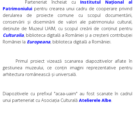
Parteneriat încheiat cu
Institutul Național al
Patrimoniului
pentru crearea unui cadru de cooperare privind
derularea de proiecte comune cu scopul documentării,
conservării şi diseminării de valori ale patrimoniului cultural,
deţinute de Muzeul UAIM, cu scopul creării de conţinut pentru
Culturalia
, biblioteca digitală a României şi a creşterii contribuţiei
României la
Europeana
, biblioteca digitală a României.
Primul proiect vizează scanarea diapozitivelor aflate în
gestiunea muzeului, ce conţin imagini reprezentative pentru
arhitectura românească şi universală.
Diapozitivele cu prefixul "acaa-uaim" au fost scanate în cadrul
unui parteneriat cu Asociația Culturală
Atelierele Albe
.