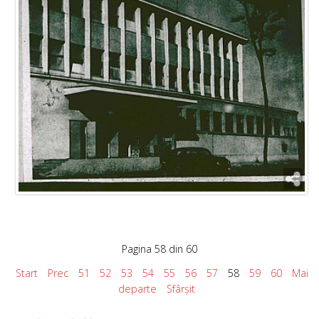
Pagina 58 din 60
Start
Prec
51
52
53
54
55
56
57
58
59
60
Mai
departe
Sfârșit