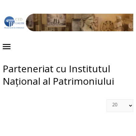
Acasă
Despre noi
Proiecte
Parteneriat cu Institutul
Evenimente
Național al Patrimoniului
Publicaţii
Expoziții
Colecții
Contact