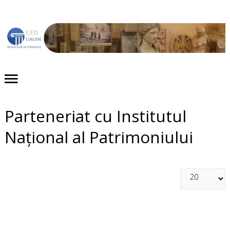
Acasă
Despre noi
Proiecte
Parteneriat cu Institutul
Evenimente
Național al Patrimoniului
Publicaţii
Expoziții
Colecții
Contact