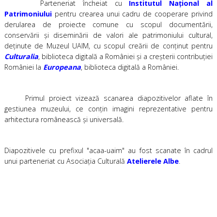
Parteneriat încheiat cu
Institutul Național al
Patrimoniului
pentru crearea unui cadru de cooperare privind
derularea de proiecte comune cu scopul documentării,
conservării şi diseminării de valori ale patrimoniului cultural,
deţinute de Muzeul UAIM, cu scopul creării de conţinut pentru
Culturalia
, biblioteca digitală a României şi a creşterii contribuţiei
României la
Europeana
, biblioteca digitală a României.
Primul proiect vizează scanarea diapozitivelor aflate în
gestiunea muzeului, ce conţin imagini reprezentative pentru
arhitectura românească şi universală.
Diapozitivele cu prefixul "acaa-uaim" au fost scanate în cadrul
unui parteneriat cu Asociația Culturală
Atelierele Albe
.