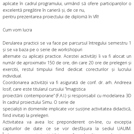
aplicate în cadrul programului, urmând să ofere participanţilor o
excelentă pregătire în carieră şi, de ce nu,
pentru prezentarea proiectului de diplomă în VR!
Cum vom lucra
Derularea practicii se va face pe parcursul întregului semestru 1
şi se va baza pe o serie de workshopuri
alternate cu aplicaţii practice. Acestei activităţi îi va fi alocat un
număr de aproximativ 150 de ore, din care 20 ore de prelegeri şi
exercitii, restul timpului fiind dedicat corecturilor şi lucrului
individual.
Coordonarea activităţii va fi asigurată de conf. dr. arh. Andreea
Iosif, care este titularul cursului “Imagistica
proiectării contemporane” (F.A.I.) şi responsabil cu modelarea 3D
în cadrul proiectului Simu. O serie de
specialişti in domeniile implicate vor susţine activitatea didactică,
fiind invitaţi la prelegeri.
Activitatea va avea loc preponderent on-line, cu excepţia
capturilor de date ce se vor desfăşura la sediul UAUIM.