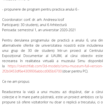
- propunere de program pentru practica anului 6 -
Coordonator: conf. dr. arh. Andreea Iosif
Participanţi: 30 studenţi, anul 6 Arhitectură
Perioada: semestrul 1, an universitar 2020-2021
Pentru derularea programului de practică a anului 6, una din
alternativele oferite de universitatea noastră este includerea
unui grup de 30 de studenţi într-un proiect al Centrului
Expoziţional Documentar al UAUIM, al cărui obiectiv este
recrearea în realitatea virtuală a muzeului Simu disponibil
la
https://sketchfab.com/3d-models/simu-museum-full-version-
2f2b0453df6e4309936abbcd065b6700
(doar pentru PC).
Ce ne-am propus
Readucerea la viaţă a unui muzeu azi dispărut, dar a cărui
colecţie e în mare parte păstrată, este un proiect ambiţios ce îşi
propune să ofere vizitatorilor nu doar o replică a trecutului, ci o