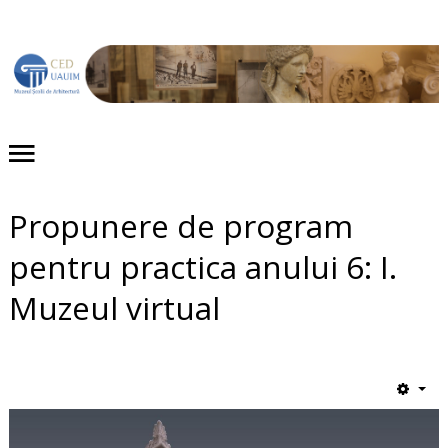
Acasă
Despre noi
Proiecte
Propunere de program
Evenimente
pentru practica anului 6: I.
Publicaţii
Muzeul virtual
Expoziții
Colecții
Contact