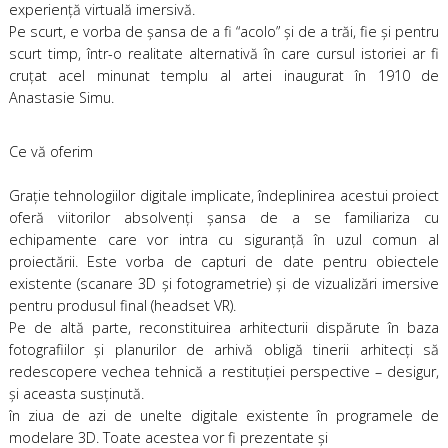
experienţă virtuală imersivă.
Pe scurt, e vorba de şansa de a fi “acolo” şi de a trăi, fie şi pentru
scurt timp, într-o realitate alternativă în care cursul istoriei ar fi
cruţat acel minunat templu al artei inaugurat în 1910 de
Anastasie Simu.
Ce vă oferim
Graţie tehnologiilor digitale implicate, îndeplinirea acestui proiect
oferă viitorilor absolvenţi şansa de a se familiariza cu
echipamente care vor intra cu siguranţă în uzul comun al
proiectării. Este vorba de capturi de date pentru obiectele
existente (scanare 3D şi fotogrametrie) şi de vizualizări imersive
pentru produsul final (headset VR).
Pe de altă parte, reconstituirea arhitecturii dispărute în baza
fotografiilor şi planurilor de arhivă obligă tinerii arhitecţi să
redescopere vechea tehnică a restituţiei perspective – desigur,
şi aceasta susţinută.
în ziua de azi de unelte digitale existente în programele de
modelare 3D. Toate acestea vor fi prezentate şi