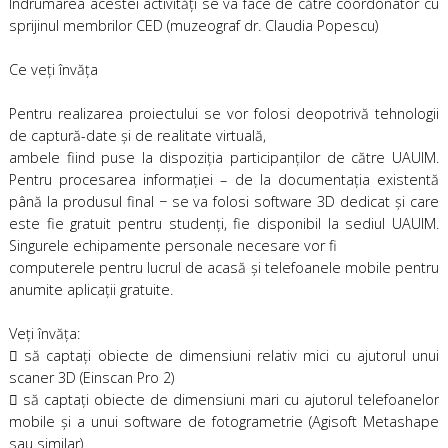
Îndrumarea acestei activităţi se va face de către coordonator cu
sprijinul membrilor CED (muzeograf dr. Claudia Popescu)
Ce veţi învăţa
Pentru realizarea proiectului se vor folosi deopotrivă tehnologii
de captură-date şi de realitate virtuală,
ambele fiind puse la dispoziţia participanţilor de către UAUIM.
Pentru procesarea informaţiei – de la documentaţia existentă
până la produsul final − se va folosi software 3D dedicat şi care
este fie gratuit pentru studenţi, fie disponibil la sediul UAUIM.
Singurele echipamente personale necesare vor fi
computerele pentru lucrul de acasă şi telefoanele mobile pentru
anumite aplicaţii gratuite.
Veţi învăţa:
 să captaţi obiecte de dimensiuni relativ mici cu ajutorul unui
scaner 3D (Einscan Pro 2)
 să captaţi obiecte de dimensiuni mari cu ajutorul telefoanelor
mobile şi a unui software de fotogrametrie (Agisoft Metashape
sau similar)