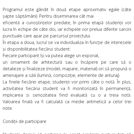
Programul este gândit în două etape aproximativ egale (câte
şapte săptămâni). Pentru diseminarea cât mai
eficientă a cunoştinţelor predate, în prima etapă studenţii vor
lucra în echipe de câte doi, iar echipele vor prelua diferite sarcini
punctuale care apar pe parcursul proiectului.
În etapa a doua, lucrul se va individualiza în funcţie de interesele
şi disponibilitatea fiecărui student:
Fiecare participant îşi va putea alege un exponat,
un ornament de arhitectură sau o încăpere pe care să o
detalieze şi finalizeze (model, mapare, material) ori să propună o
amenajare a sălii (lumină, compoziţie, elemente de anturaj).
La finele fiecărei etape, studenţii vor primi câte o notă. În plus,
activitatea fiecărui student va fi monitorizată în permanenţă,
implicarea si seriozitatea fiind evaluată cu o a treia notă.
Valoarea finală va fi calculată ca medie aritmetică a celor trei
note.
Condiţii de participare