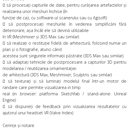
 să procesaţi capturile de date, pentru curăţarea artefactelor şi
realizarea unor meshuri închise (în
funcţie de caz, cu software-ul scanerului sau cu Agisoft)
 să postprocesaţi meshurile în vederea simplificării fără
deteriorare, aşa încât ele să devină utilizabile
în VR (Meshmixer şi 3DS Max sau similar)
 să realizaţi o restituţie fidelă de arhitectură, folosind numai un
plan şi o fotografie, atunci când
acestea sunt singurele informaţii păstrate (3DS Max sau similar).
 să adaptaţi tehnicile de postprocesare a capturilor 3D pentru
modelarea / reutilizarea ornamentaţiei
de arhitectură (3DS Max, Meshmixer, Sculptris sau similar)
 să texturaţi şi să luminaţi modelul final într-un motor de
randare care permite vizualizarea in timp
real (in browser: platforma Sketchfab / stand-alone: Unreal
Engine)
 să dispuneţi de feedback prin vizualizarea rezultatelor cu
ajutorul unui headset VR (Valve Index)
Cerinţe şi notare