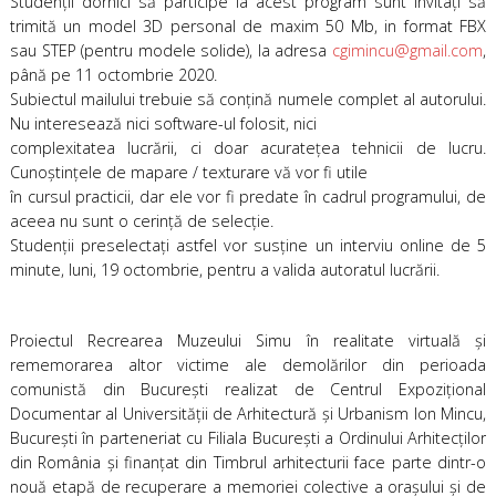
Studenţii dornici să participe la acest program sunt invitaţi să
trimită un model 3D personal de maxim 50 Mb, in format FBX
sau STEP (pentru modele solide), la adresa
cgimincu@gmail.com
,
până pe 11 octombrie 2020.
Subiectul mailului trebuie să conţină numele complet al autorului.
Nu interesează nici software-ul folosit, nici
complexitatea lucrării, ci doar acurateţea tehnicii de lucru.
Cunoştinţele de mapare / texturare vă vor fi utile
în cursul practicii, dar ele vor fi predate în cadrul programului, de
aceea nu sunt o cerinţă de selecţie.
Studenţii preselectaţi astfel vor susţine un interviu online de 5
minute, luni, 19 octombrie, pentru a valida autoratul lucrării.
Proiectul Recrearea Muzeului Simu în realitate virtuală şi
rememorarea altor victime ale demolărilor din perioada
comunistă din Bucureşti realizat de Centrul Expoziţional
Documentar al Universităţii de Arhitectură şi Urbanism Ion Mincu,
Bucureşti în parteneriat cu Filiala Bucureşti a Ordinului Arhitecţilor
din România şi finanţat din Timbrul arhitecturii face parte dintr-o
nouă etapă de recuperare a memoriei colective a orașului și de