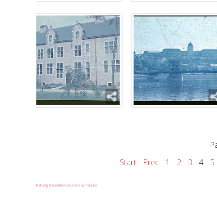
Pa
Start
Prec
1
2
3
4
5
FaLang translation system by Faboba