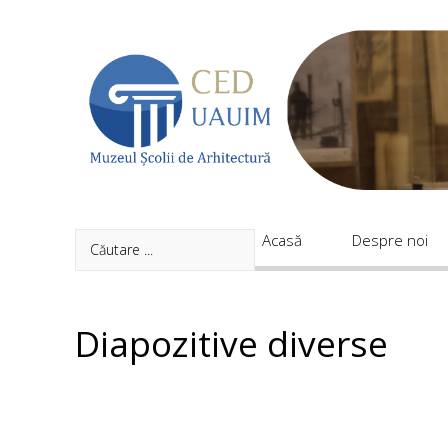
Acasă
Despre noi
Proiecte
Acasă
Despre noi
Evenimente
Publicaţii
Diapozitive diverse
Expoziții
Colecții
Contact