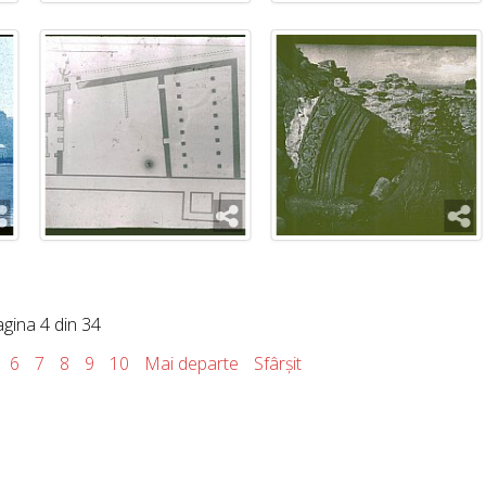
gina 4 din 34
6
7
8
9
10
Mai departe
Sfârșit