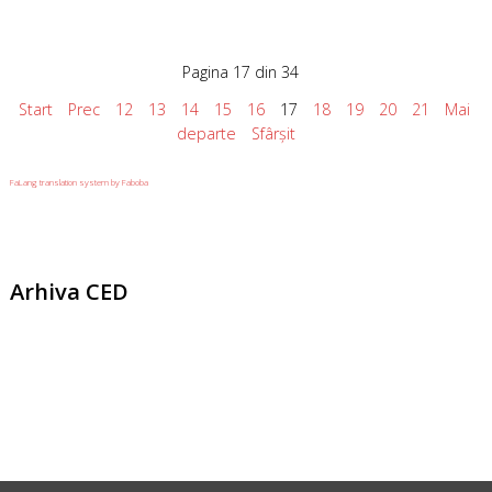
Pagina 17 din 34
Start
Prec
12
13
14
15
16
17
18
19
20
21
Mai
departe
Sfârșit
FaLang translation system by Faboba
Arhiva
CED