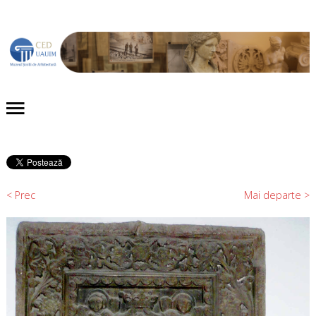
Acasă
Despre noi
Proiecte
Evenimente
< Prec
Mai departe >
Publicaţii
Expoziții
Colecții
Contact