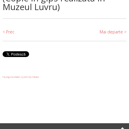
Muzeul Luvru)
< Prec
Mai departe >
FaLang translation system by Faboba