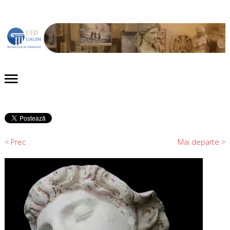
Acasă
Despre noi
Proiecte
Evenimente
< Prec
Mai departe >
Publicaţii
Expoziții
Colecții
Contact