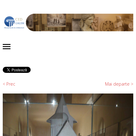
Acasă
Despre noi
Proiecte
Evenimente
< Prec
Mai departe >
Publicaţii
Expoziții
Colecții
Contact