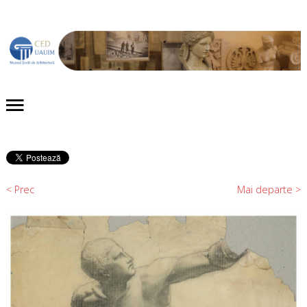
Acasă
Despre noi
Proiecte
Evenimente
< Prec
Mai departe >
Publicaţii
Expoziții
Colecții
Contact