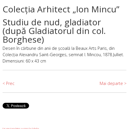
Colecţia Arhitect „Ion Mincu”
Studiu de nud, gladiator
(după Gladiatorul din col.
Borghese)
Desen în cărbune din anii de şcoală la Beaux Arts Paris, din
Colecţia Alexandru Saint-Georges, semnat I. Mincou, 1878 Julliet.
Dimensiuni: 60 x 43 cm
< Prec
Mai departe >
FaLang translation system by Faboba