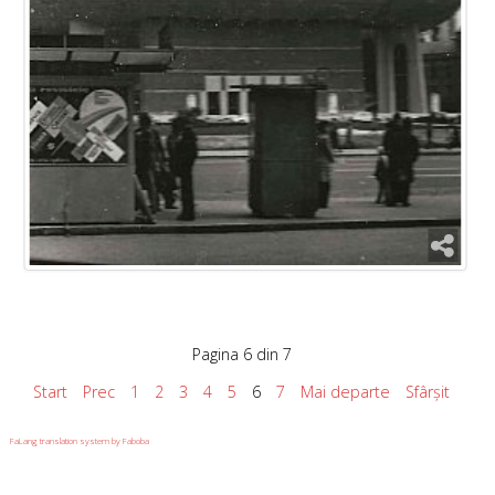
Pagina 6 din 7
Start
Prec
1
2
3
4
5
6
7
Mai departe
Sfârșit
FaLang translation system by Faboba