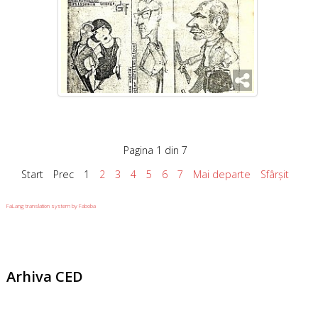
Pagina 1 din 7
Start
Prec
1
2
3
4
5
6
7
Mai departe
Sfârșit
FaLang translation system by Faboba
Arhiva
CED