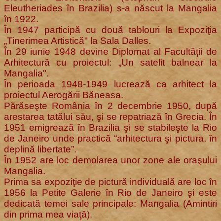
Eleutheriades în Brazilia) s-a născut la Mangalia
în 1922.
În 1947 participă cu două tablouri la Expoziţia
„Tinerimea Artistică" la Sala Dalles.
În 29 iunie 1948 devine Diplomat al Facultăţii de
Arhitectură cu proiectul: „Un satelit balnear la
Mangalia".
În perioada 1948-1949 lucrează ca arhitect la
proiectul Aerogării Băneasa.
Părăseşte România în 2 decembrie 1950, după
arestarea tatălui său, şi se repatriază în Grecia. În
1951 emigrează în Brazilia şi se stabileşte la Rio
de Janeiro unde practică “arhitectura şi pictura, în
deplină libertate”.
În 1952 are loc demolarea unor zone ale oraşului
Mangalia.
Prima sa expoziţie de pictură individuală are loc în
1956 la Petite Galerie în Rio de Janeiro şi este
dedicată temei sale principale: Mangalia (Amintiri
din prima mea viaţă).