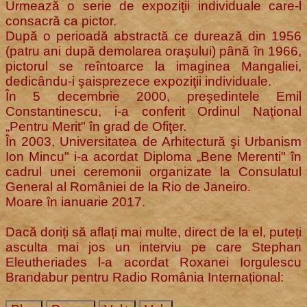
Urmează o serie de expoziţii individuale care-l
consacră ca pictor.
După o perioadă abstractă ce durează din 1956
(patru ani după demolarea oraşului) până în 1966,
pictorul se reîntoarce la imaginea Mangaliei,
dedicându-i şaisprezece expoziţii individuale.
În 5 decembrie 2000, preşedintele Emil
Constantinescu, i-a conferit Ordinul Naţional
„Pentru Merit" în grad de Ofiţer.
În 2003, Universitatea de Arhitectură şi Urbanism
Ion Mincu" i-a acordat Diploma „Bene Merenti" în
cadrul unei ceremonii organizate la Consulatul
General al României de la Rio de Janeiro.
Moare în ianuarie 2017.
Dacă doriți să aflați mai multe, direct de la el, puteți
asculta mai jos un interviu pe care Stephan
Eleutheriades l-a acordat Roxanei Iorgulescu
Brandabur pentru Radio România Internațional: