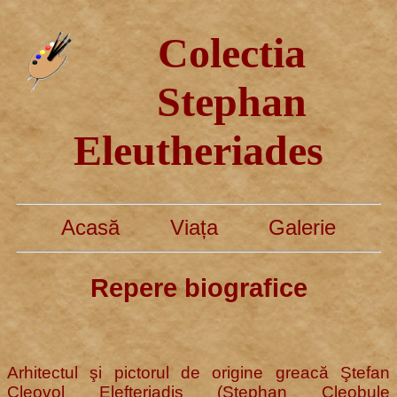
Colectia
Stephan
Eleutheriades
Acasă
Viața
Galerie
Repere biografice
Arhitectul şi pictorul de origine greacă Ştefan
Cleovol Elefteriadis (Stephan Cleobule