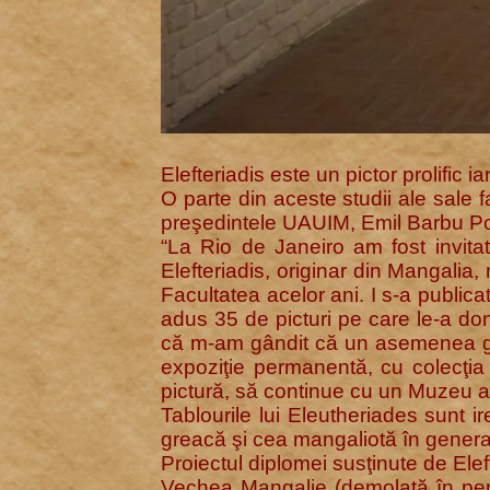
Elefteriadis este un pictor prolific 
O parte din aceste studii ale sale
preşedintele UAUIM, Emil Barbu P
“La Rio de Janeiro am fost invitat
Elefteriadis, originar din Mangalia, 
Facultatea acelor ani. I s-a publica
adus 35 de picturi pe care le-a don
că m-am gândit că un asemenea gest
expoziţie permanentă, cu colecţia 
pictură, să continue cu un Muzeu al 
Tablourile lui Eleutheriades sunt 
greacă şi cea mangaliotă în general
Proiectul diplomei susţinute de Elef
Vechea Mangalie (demolată în perio