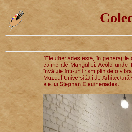
Cole
“Eleutheriades este, în generaţiil
calme ale Mangaliei. Acolo unde To
învăluie într-un lirism plin de o vib
Muzeul Universității de Arhitectură
ale lui Stephan Eleutheriades.