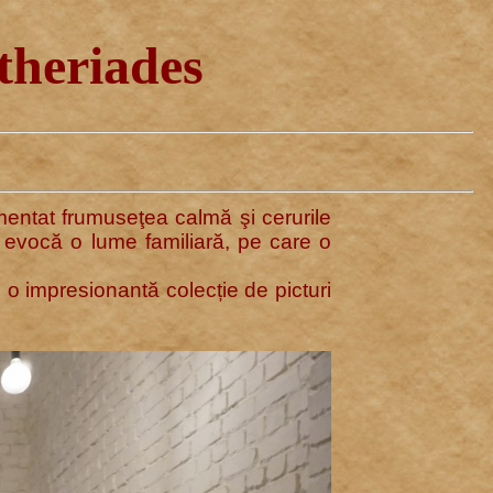
heriades
mentat frumuseţea calmă şi cerurile
s evocă o lume familiară, pe care o
o impresionantă colecție de picturi