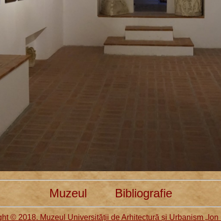
Muzeul
Bibliografie
ht © 2018. Muzeul Universității de Arhitectură și Urbanism „Ion