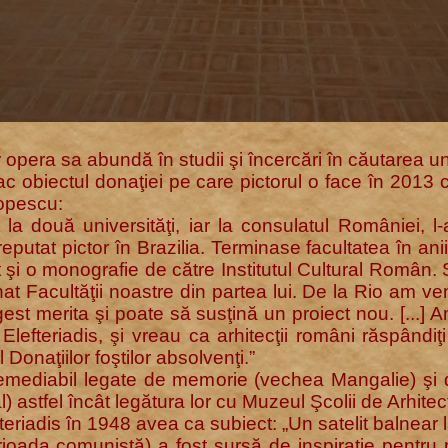
iar opera sa abundă în studii şi încercări în căutarea un
 fac obiectul donaţiei pe care pictorul o face în 20
opescu:
 la două universităţi, iar la consulatul României, 
reputat pictor în Brazilia. Terminase facultatea în ani
t şi o monografie de către Institutul Cultural Român. S
at Facultăţii noastre din partea lui. De la Rio am ven
 merita şi poate să susţină un proiect nou. [...] 
Elefteriadis, şi vreau ca arhitecţii români răspândiţ
Donaţiilor foştilor absolvenţi.”
iremediabil legate de memorie (vechea Mangalie) şi d
) astfel încât legătura lor cu Muzeul Şcolii de Arhite
teriadis în 1948 avea ca subiect: „Un satelit balnear 
ada comunistă) a fost sursă de inspiraţie pentru pr