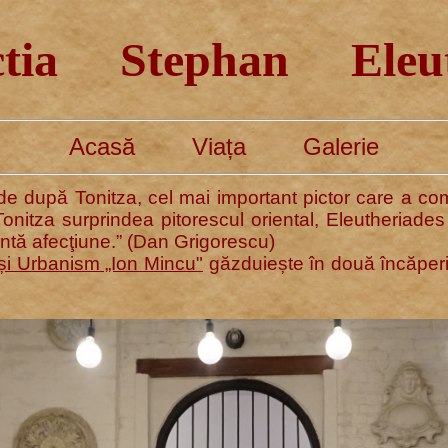
ctia Stephan Eleut
Acasă
Viața
Galerie
e de după Tonitza, cel mai important pictor care a co
nitza surprindea pitorescul oriental, Eleutheriade
rantă afecţiune.” (Dan Grigorescu)
 și Urbanism „Ion Mincu"
găzduiește în două încăperi 