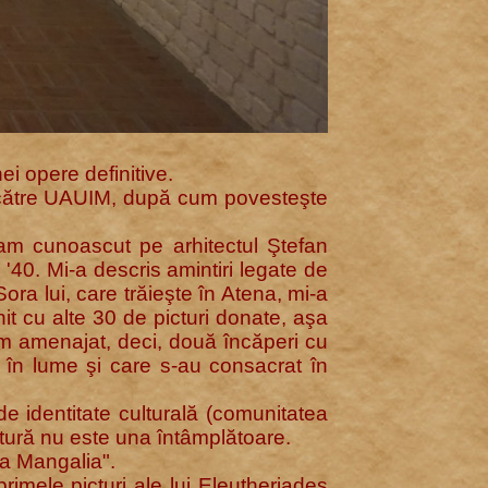
ei opere definitive.
13 către UAUIM, după cum povesteşte
l-am cunoascut pe arhitectul Ştefan
i '40. Mi-a descris amintiri legate de
ora lui, care trăieşte în Atena, mi-a
it cu alte 30 de picturi donate, aşa
Am amenajat, deci, două încăperi cu
i în lume şi care s-au consacrat în
e identitate culturală (comunitatea
ctură nu este una întâmplătoare.
la Mangalia".
imele picturi ale lui Eleutheriades